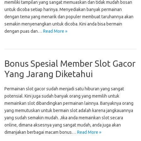
memiliki tampilan yang sangat memuaskan dan tidak mudah bosan
untuk dicoba setiap harinya. Menyediakan banyak permainan
dengan tema yang menarik dan populer membuat taruhannya akan
semakin menyenangkan untuk dicoba. Kini anda bisa bermain
dengan puas dan…
Read More »
Bonus Spesial Member Slot Gacor
Yang Jarang Diketahui
Permainan slot gacor sudah menjadi satu hiburan yang sangat
potensial. Kini juga sudah banyak orang yang memilih untuk
memainkan slot dibandingkan permainan lainnya. Banyaknya orang
yang memutuskan untuk bermain slot adalah karena jangkauannya
yang sudah semakin mudah. Jika anda memainkan slot secara
online, dimana aksesnya yang sangat mudah, anda juga akan
dimanjakan berbagai macam bonus…
Read More »