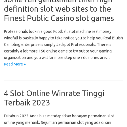
definition slot web sites to the
Finest Public Casino slot games
Professionals lookin a good Football slot machine real money
windfall is basically happy to take notice you to help you Real Bluish
Gambling enterprise is simply Jackpot Professionals. There is
certainly a lot more 150 online game to try out to your gaming
organization and you will far more step one / dos ones are…
Read More »
4 Slot Online Winrate Tinggi
Terbaik 2023
Di tahun 2023 Anda bisa mendapatkan beragam permainan slot
online yang menarik. Sejumlah permainan slot yang ada di sini