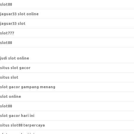
slot88
jaguar33 slot online
jaguar33 slot
slot777
slot88
judi slot online
situs slot gacor
situs slot
slot gacor gampang menang
slot online
slot88
slot gacor hari ini
situs slot88 terpercaya