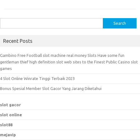
S
e
a
Recent Posts
r
c
Gambino Free Football slot machine real money Slots Have some fun
h
gentleman thief high definition slot web sites to the Finest Public Casino slot
f
games
o
4 Slot Online Winrate Tinggi Terbaik 2023
r
Bonus Spesial Member Slot Gacor Yang Jarang Diketahui
:
slot gacor
slot online
slot88
mejavip