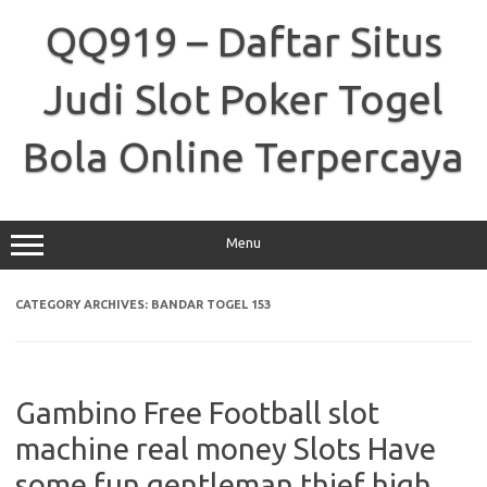
Skip
to
QQ919 – Daftar Situs
content
Judi Slot Poker Togel
Bola Online Terpercaya
Menu
CATEGORY ARCHIVES:
BANDAR TOGEL 153
Gambino Free Football slot
machine real money Slots Have
some fun gentleman thief high