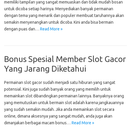
memiliki tampilan yang sangat memuaskan dan tidak mudah bosan
untuk dicoba setiap harinya. Menyediakan banyak permainan
dengan tema yang menarik dan populer membuat taruhannya akan
semakin menyenangkan untuk dicoba. Kini anda bisa bermain
dengan puas dan…
Read More »
Bonus Spesial Member Slot Gacor
Yang Jarang Diketahui
Permainan slot gacor sudah menjadi satu hiburan yang sangat
potensial. Kini juga sudah banyak orang yang memilih untuk
memainkan slot dibandingkan permainan lainnya. Banyaknya orang
yang memutuskan untuk bermain slot adalah karena jangkauannya
yang sudah semakin mudah. Jika anda memainkan slot secara
online, dimana aksesnya yang sangat mudah, anda juga akan
dimanjakan berbagai macam bonus…
Read More »