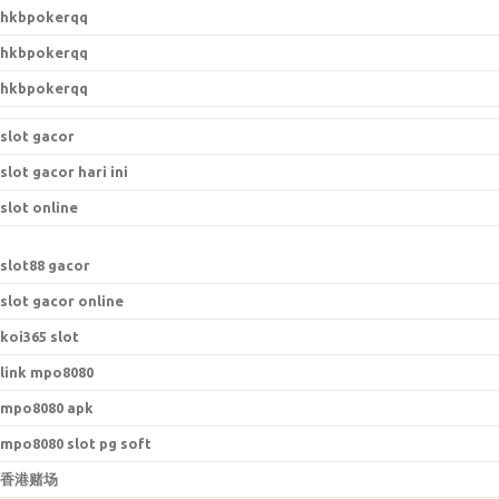
hkbpokerqq
hkbpokerqq
hkbpokerqq
slot gacor
slot gacor hari ini
slot online
s
lot88 gacor
slot gacor online
koi365 slot
link mpo8080
mpo8080 apk
mpo8080 slot pg soft
香港赌场