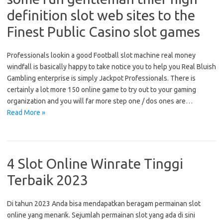
definition slot web sites to the
Finest Public Casino slot games
Professionals lookin a good Football slot machine real money
windfall is basically happy to take notice you to help you Real Bluish
Gambling enterprise is simply Jackpot Professionals. There is
certainly a lot more 150 online game to try out to your gaming
organization and you will far more step one / dos ones are…
Read More »
4 Slot Online Winrate Tinggi
Terbaik 2023
Di tahun 2023 Anda bisa mendapatkan beragam permainan slot
online yang menarik. Sejumlah permainan slot yang ada di sini