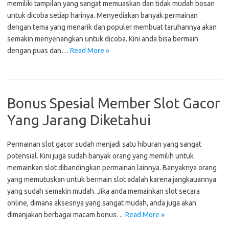
memiliki tampilan yang sangat memuaskan dan tidak mudah bosan
untuk dicoba setiap harinya. Menyediakan banyak permainan
dengan tema yang menarik dan populer membuat taruhannya akan
semakin menyenangkan untuk dicoba. Kini anda bisa bermain
dengan puas dan…
Read More »
Bonus Spesial Member Slot Gacor
Yang Jarang Diketahui
Permainan slot gacor sudah menjadi satu hiburan yang sangat
potensial. Kini juga sudah banyak orang yang memilih untuk
memainkan slot dibandingkan permainan lainnya. Banyaknya orang
yang memutuskan untuk bermain slot adalah karena jangkauannya
yang sudah semakin mudah. Jika anda memainkan slot secara
online, dimana aksesnya yang sangat mudah, anda juga akan
dimanjakan berbagai macam bonus…
Read More »