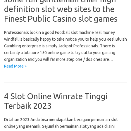
definition slot web sites to the
Finest Public Casino slot games
Professionals lookin a good Football slot machine real money
windfall is basically happy to take notice you to help you Real Bluish
Gambling enterprise is simply Jackpot Professionals. There is
certainly a lot more 150 online game to try out to your gaming
organization and you will far more step one / dos ones are…
Read More »
4 Slot Online Winrate Tinggi
Terbaik 2023
Di tahun 2023 Anda bisa mendapatkan beragam permainan slot
online yang menarik. Sejumlah permainan slot yang ada di sini