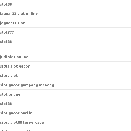
slot88
jaguar33 slot online
jaguar33 slot
slot777
slot88
judi slot online
situs slot gacor
situs slot
slot gacor gampang menang
slot online
slot88
slot gacor hari ini
situs slot88 terpercaya