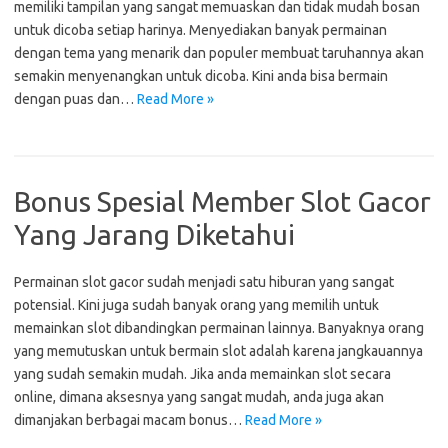
memiliki tampilan yang sangat memuaskan dan tidak mudah bosan
untuk dicoba setiap harinya. Menyediakan banyak permainan
dengan tema yang menarik dan populer membuat taruhannya akan
semakin menyenangkan untuk dicoba. Kini anda bisa bermain
dengan puas dan…
Read More »
Bonus Spesial Member Slot Gacor
Yang Jarang Diketahui
Permainan slot gacor sudah menjadi satu hiburan yang sangat
potensial. Kini juga sudah banyak orang yang memilih untuk
memainkan slot dibandingkan permainan lainnya. Banyaknya orang
yang memutuskan untuk bermain slot adalah karena jangkauannya
yang sudah semakin mudah. Jika anda memainkan slot secara
online, dimana aksesnya yang sangat mudah, anda juga akan
dimanjakan berbagai macam bonus…
Read More »