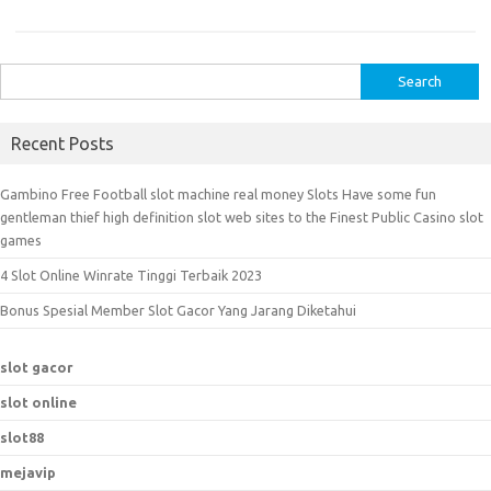
S
e
a
Recent Posts
r
c
Gambino Free Football slot machine real money Slots Have some fun
h
gentleman thief high definition slot web sites to the Finest Public Casino slot
f
games
o
4 Slot Online Winrate Tinggi Terbaik 2023
r
Bonus Spesial Member Slot Gacor Yang Jarang Diketahui
:
slot gacor
slot online
slot88
mejavip