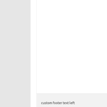
custom footer text left