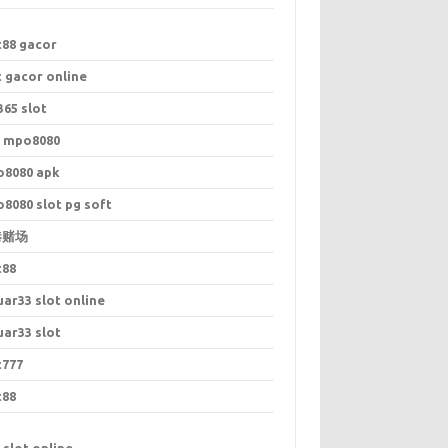
t88 gacor
t gacor online
365 slot
k mpo8080
8080 apk
8080 slot pg soft
港赌场
t88
uar33 slot online
uar33 slot
t777
t88