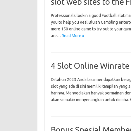
slot web sites to the 
Professionals lookin a good Football slot ma
you to help you Real Bluish Gambling enterpri
more 150 online game to try out to your gam
are…
Read More »
4 Slot Online Winrate
Di tahun 2023 Anda bisa mendapatkan berag
slot yang ada di sini memiliki tampilan yan
harinya. Menyediakan banyak permainan de
akan semakin menyenangkan untuk dicoba. 
Bonus Spesial Member