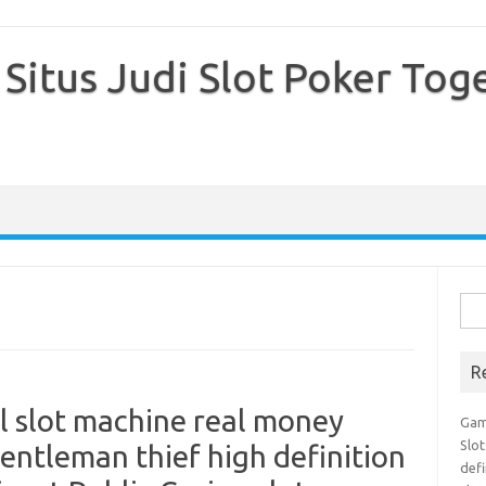
Situs Judi Slot Poker Tog
Sea
for:
R
l slot machine real money
Gam
Slo
entleman thief high definition
defi