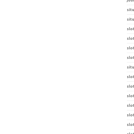
jud
sit
sit
slo
slo
slo
slo
sit
slo
slo
slo
slo
slo
slo