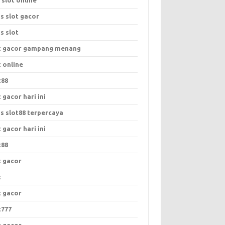
i slot online
us slot gacor
us slot
t gacor gampang menang
t online
t88
t gacor hari ini
us slot88 terpercaya
t gacor hari ini
t88
t gacor
t
t gacor
t777