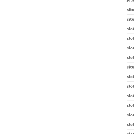
jud
sit
sit
slo
slo
slo
slo
sit
slo
slo
slo
slo
slo
slo