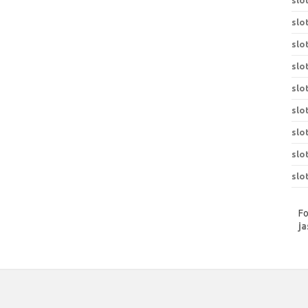
slo
slo
slo
slo
slo
slo
slo
slo
slo
Fo
ja