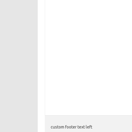
custom footer text left