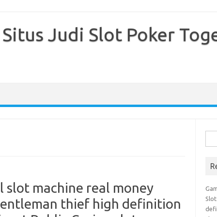
Situs Judi Slot Poker Tog
Sea
for:
R
l slot machine real money
Gam
Slo
entleman thief high definition
defi