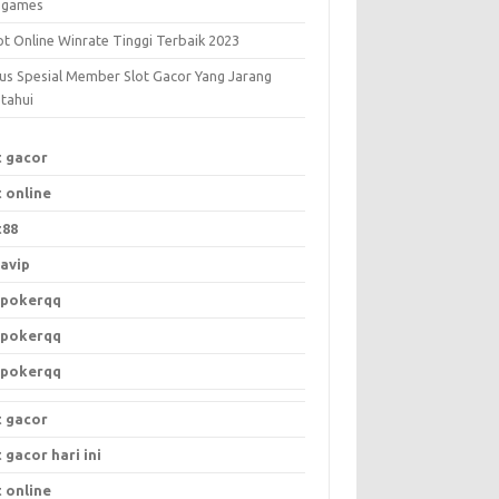
t games
ot Online Winrate Tinggi Terbaik 2023
us Spesial Member Slot Gacor Yang Jarang
etahui
t gacor
t online
t88
avip
bpokerqq
bpokerqq
bpokerqq
t gacor
t gacor hari ini
t online