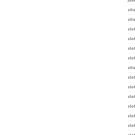
jud
sit
sit
slo
slo
slo
slo
sit
slo
slo
slo
slo
slo
slo