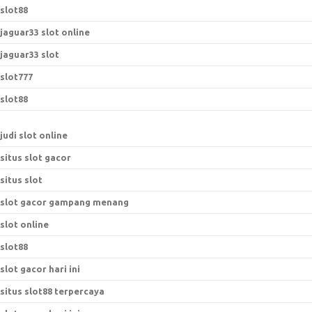
slot88
jaguar33 slot online
jaguar33 slot
slot777
slot88
judi slot online
situs slot gacor
situs slot
slot gacor gampang menang
slot online
slot88
slot gacor hari ini
situs slot88 terpercaya