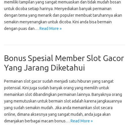
memiliki tampilan yang sangat memuaskan dan tidak mudah bosan
untuk dicoba setiap harinya. Menyediakan banyak permainan
dengan tema yang menarik dan populer membuat taruhannya akan
semakin menyenangkan untuk dicoba. Kini anda bisa bermain
dengan puas dan…
Read More »
Bonus Spesial Member Slot Gacor
Yang Jarang Diketahui
Permainan slot gacor sudah menjadi satu hiburan yang sangat
potensial. Kini juga sudah banyak orang yang memilih untuk
memainkan slot dibandingkan permainan lainnya. Banyaknya orang
yang memutuskan untuk bermain slot adalah karena jangkauannya
yang sudah semakin mudah. Jika anda memainkan slot secara
online, dimana aksesnya yang sangat mudah, anda juga akan
dimanjakan berbagai macam bonus…
Read More »