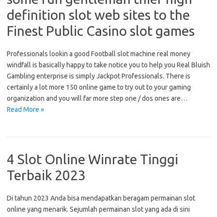
definition slot web sites to the
Finest Public Casino slot games
Professionals lookin a good Football slot machine real money
windfall is basically happy to take notice you to help you Real Bluish
Gambling enterprise is simply Jackpot Professionals. There is
certainly a lot more 150 online game to try out to your gaming
organization and you will far more step one / dos ones are…
Read More »
4 Slot Online Winrate Tinggi
Terbaik 2023
Di tahun 2023 Anda bisa mendapatkan beragam permainan slot
online yang menarik. Sejumlah permainan slot yang ada di sini