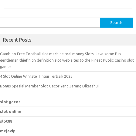
S
e
a
Recent Posts
r
c
Gambino Free Football slot machine real money Slots Have some fun
h
gentleman thief high definition slot web sites to the Finest Public Casino slot
f
games
o
4 Slot Online Winrate Tinggi Terbaik 2023
r
Bonus Spesial Member Slot Gacor Yang Jarang Diketahui
:
slot gacor
slot online
slot88
mejavip