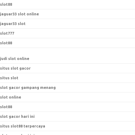
slot88
jaguar33 slot online
jaguar33 slot
slot777
slot88
judi slot online
situs slot gacor
situs slot
slot gacor gampang menang
slot online
slot88
slot gacor hari ini
situs slot88 terpercaya