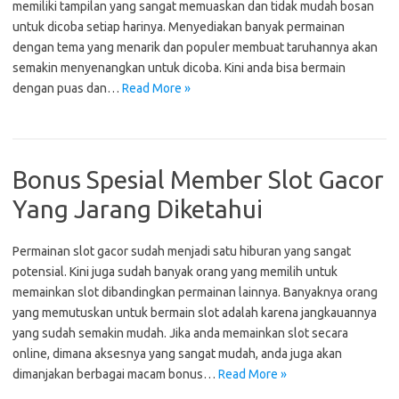
memiliki tampilan yang sangat memuaskan dan tidak mudah bosan
untuk dicoba setiap harinya. Menyediakan banyak permainan
dengan tema yang menarik dan populer membuat taruhannya akan
semakin menyenangkan untuk dicoba. Kini anda bisa bermain
dengan puas dan…
Read More »
Bonus Spesial Member Slot Gacor
Yang Jarang Diketahui
Permainan slot gacor sudah menjadi satu hiburan yang sangat
potensial. Kini juga sudah banyak orang yang memilih untuk
memainkan slot dibandingkan permainan lainnya. Banyaknya orang
yang memutuskan untuk bermain slot adalah karena jangkauannya
yang sudah semakin mudah. Jika anda memainkan slot secara
online, dimana aksesnya yang sangat mudah, anda juga akan
dimanjakan berbagai macam bonus…
Read More »