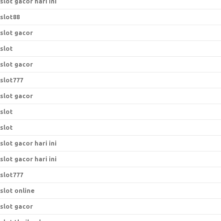
slot gacor hari ini
slot88
slot gacor
slot
slot gacor
slot777
slot gacor
slot
slot
slot gacor hari ini
slot gacor hari ini
slot777
slot online
slot gacor