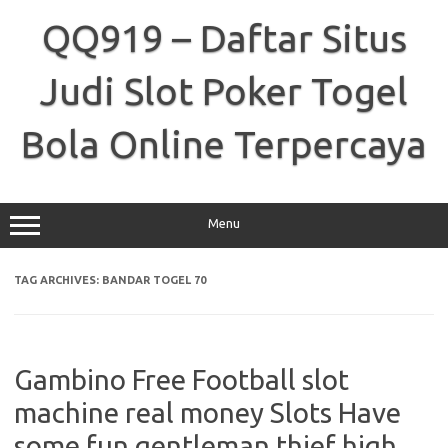
Skip
to
QQ919 – Daftar Situs
content
Judi Slot Poker Togel
Bola Online Terpercaya
Menu
TAG ARCHIVES:
BANDAR TOGEL 70
Gambino Free Football slot
machine real money Slots Have
some fun gentleman thief high