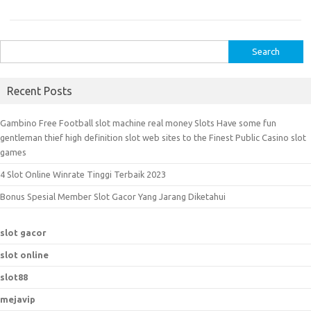
S
e
a
Recent Posts
r
c
Gambino Free Football slot machine real money Slots Have some fun
h
gentleman thief high definition slot web sites to the Finest Public Casino slot
f
games
o
4 Slot Online Winrate Tinggi Terbaik 2023
r
Bonus Spesial Member Slot Gacor Yang Jarang Diketahui
:
slot gacor
slot online
slot88
mejavip