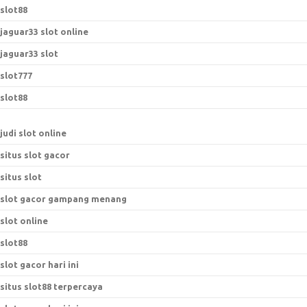
slot88
jaguar33 slot online
jaguar33 slot
slot777
slot88
judi slot online
situs slot gacor
situs slot
slot gacor gampang menang
slot online
slot88
slot gacor hari ini
situs slot88 terpercaya