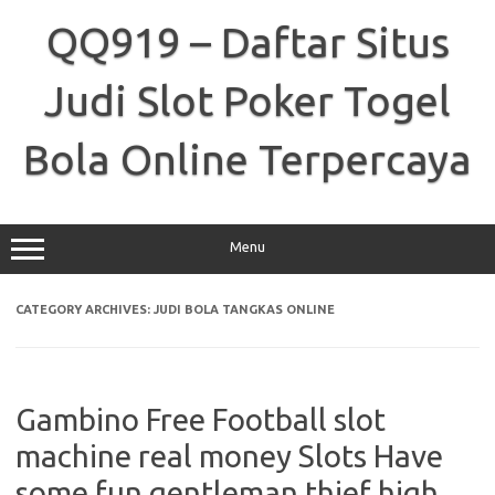
Skip
to
QQ919 – Daftar Situs
content
Judi Slot Poker Togel
Bola Online Terpercaya
Menu
CATEGORY ARCHIVES:
JUDI BOLA TANGKAS ONLINE
Gambino Free Football slot
machine real money Slots Have
some fun gentleman thief high