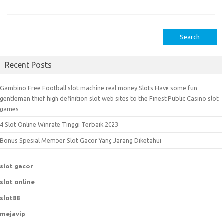
S
e
a
Recent Posts
r
c
Gambino Free Football slot machine real money Slots Have some fun
h
gentleman thief high definition slot web sites to the Finest Public Casino slot
f
games
o
4 Slot Online Winrate Tinggi Terbaik 2023
r
Bonus Spesial Member Slot Gacor Yang Jarang Diketahui
:
slot gacor
slot online
slot88
mejavip