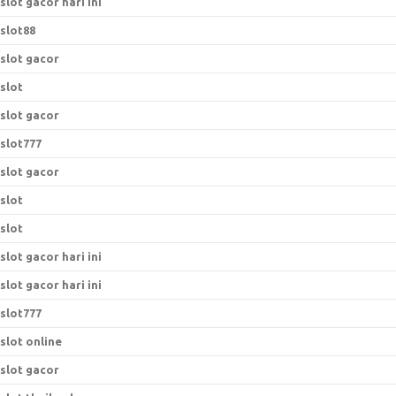
slot gacor hari ini
slot88
slot gacor
slot
slot gacor
slot777
slot gacor
slot
slot
slot gacor hari ini
slot gacor hari ini
slot777
slot online
slot gacor