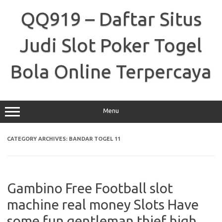
Skip
to
QQ919 – Daftar Situs
content
Judi Slot Poker Togel
Bola Online Terpercaya
Menu
CATEGORY ARCHIVES:
BANDAR TOGEL 11
Gambino Free Football slot
machine real money Slots Have
some fun gentleman thief high