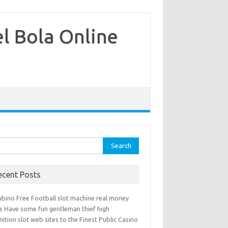
el Bola Online
rch
ecent Posts
bino Free Football slot machine real money
ts Have some fun gentleman thief high
nition slot web sites to the Finest Public Casino