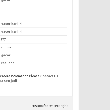
t gacor
t
t
t gacor hari ini
t gacor hari ini
t777
t online
t gacor
t thailand
r More Information Please
Contact Us
sa seo judi
custom footer text right