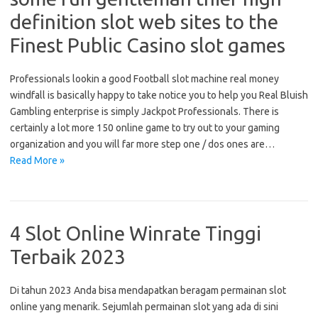
definition slot web sites to the
Finest Public Casino slot games
Professionals lookin a good Football slot machine real money
windfall is basically happy to take notice you to help you Real Bluish
Gambling enterprise is simply Jackpot Professionals. There is
certainly a lot more 150 online game to try out to your gaming
organization and you will far more step one / dos ones are…
Read More »
4 Slot Online Winrate Tinggi
Terbaik 2023
Di tahun 2023 Anda bisa mendapatkan beragam permainan slot
online yang menarik. Sejumlah permainan slot yang ada di sini