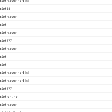
slot gacor hari ini
slot88
slot gacor
slot
slot gacor
slot777
slot gacor
slot
slot
slot gacor hari ini
slot gacor hari ini
slot777
slot online
slot gacor