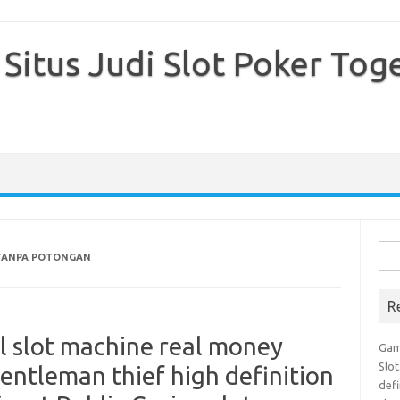
Situs Judi Slot Poker Tog
Sea
 TANPA POTONGAN
for:
R
l slot machine real money
Gam
Slo
entleman thief high definition
defi