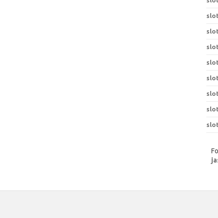
slo
slo
slo
slo
slo
slo
slo
slo
slo
Fo
ja