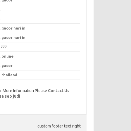
t gacor
t
t
t gacor hari ini
t gacor hari ini
t777
t online
t gacor
t thailand
r More Information Please
Contact Us
sa seo judi
custom footer text right