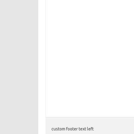
custom footer text left