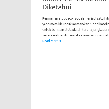
Diketahui
Permainan slot gacor sudah menjadi satu hib
yang memilih untuk memainkan slot diband
untuk bermain slot adalah karena jangkaua
secara online, dimana aksesnya yang sanga
Read More »