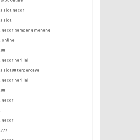
i slot online
us slot gacor
us slot
t gacor gampang menang
t online
t88
t gacor hari ini
us slot88 terpercaya
t gacor hari ini
t88
t gacor
t
t gacor
t777