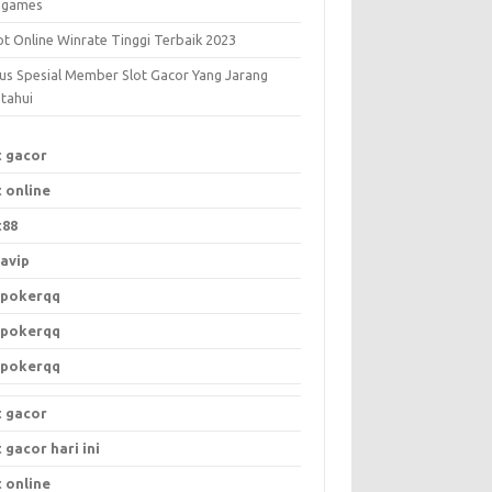
t games
ot Online Winrate Tinggi Terbaik 2023
us Spesial Member Slot Gacor Yang Jarang
etahui
t gacor
t online
t88
avip
bpokerqq
bpokerqq
bpokerqq
t gacor
t gacor hari ini
t online