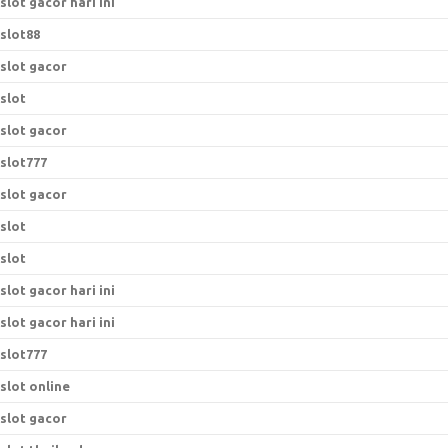
slot gacor hari ini
slot88
slot gacor
slot
slot gacor
slot777
slot gacor
slot
slot
slot gacor hari ini
slot gacor hari ini
slot777
slot online
slot gacor