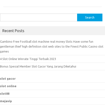
S
e
a
Recent Posts
r
c
Gambino Free Football slot machine real money Slots Have some fun
h
gentleman thief high definition slot web sites to the Finest Public Casino slot
f
games
o
4 Slot Online Winrate Tinggi Terbaik 2023
r
Bonus Spesial Member Slot Gacor Yang Jarang Diketahui
:
slot gacor
slot online
slot88
mejavip