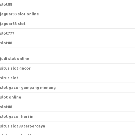
slot88
jaguar33 slot online
jaguar33 slot
slot777
slot88
judi slot online
situs slot gacor
situs slot
slot gacor gampang menang
slot online
slot88
slot gacor hari ini
situs slot88 terpercaya