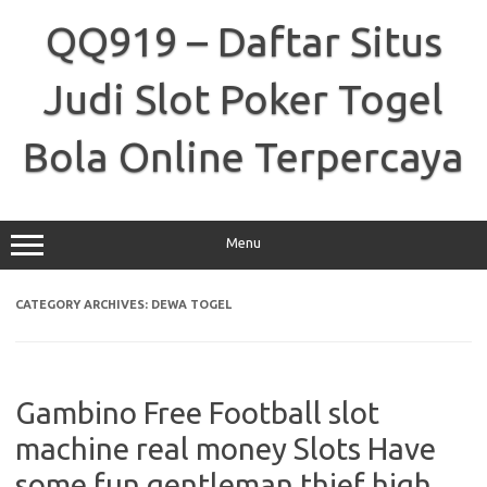
Skip
to
QQ919 – Daftar Situs
content
Judi Slot Poker Togel
Bola Online Terpercaya
Menu
CATEGORY ARCHIVES:
DEWA TOGEL
Gambino Free Football slot
machine real money Slots Have
some fun gentleman thief high