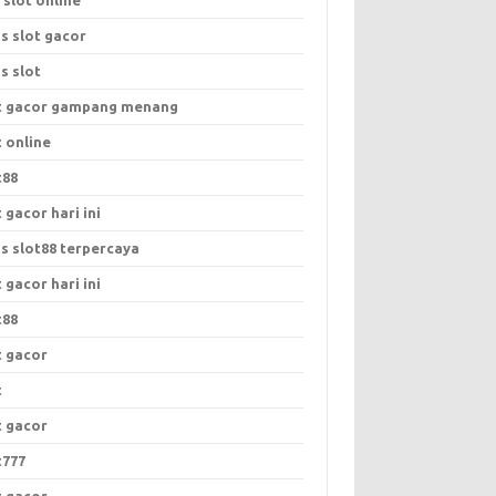
i slot online
us slot gacor
us slot
t gacor gampang menang
t online
t88
t gacor hari ini
us slot88 terpercaya
t gacor hari ini
t88
t gacor
t
t gacor
t777