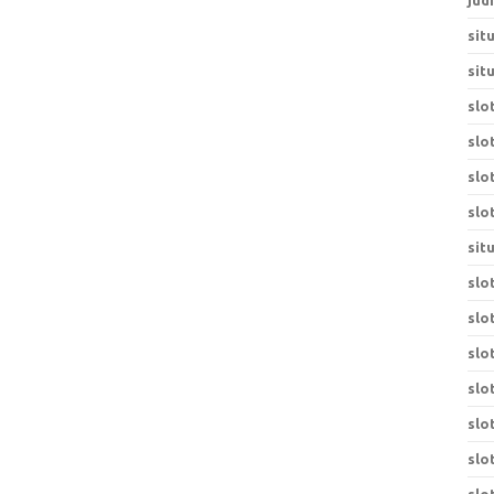
jud
sit
sit
slo
slo
slo
slo
sit
slo
slo
slo
slo
slo
slo