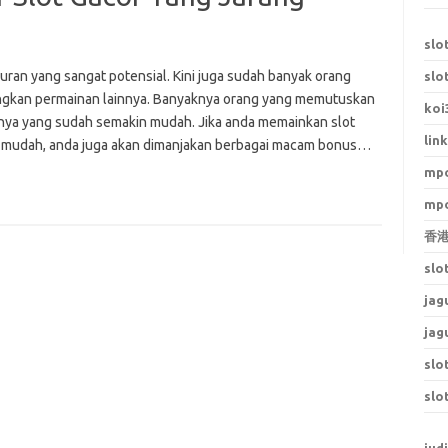
s
lo
uran yang sangat potensial. Kini juga sudah banyak orang
slo
ingkan permainan lainnya. Banyaknya orang yang memutuskan
koi
nnya yang sudah semakin mudah. Jika anda memainkan slot
lin
t mudah, anda juga akan dimanjakan berbagai macam bonus…
mpo
mpo
香
slo
jag
jag
slo
slo