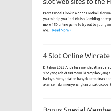
slot web sites to the 
Professionals lookin a good Football slot ma
you to help you Real Bluish Gambling enterpri
more 150 online game to try out to your gam
are…
Read More »
4 Slot Online Winrate
Di tahun 2023 Anda bisa mendapatkan berag
slot yang ada di sini memiliki tampilan yan
harinya. Menyediakan banyak permainan de
akan semakin menyenangkan untuk dicoba. 
Bonus Spesial Member