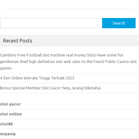
S
e
a
Recent Posts
r
c
Gambino Free Football slot machine real money Slots Have some fun
h
gentleman thief high definition slot web sites to the Finest Public Casino slot
f
games
o
4 Slot Online Winrate Tinggi Terbaik 2023
r
Bonus Spesial Member Slot Gacor Yang Jarang Diketahui
:
slot gacor
slot online
slot88
mejavip