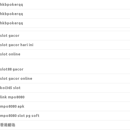
hkbpokerqq
hkbpokerqq
hkbpokerqq
slot gacor
slot gacor hari ini
slot online
s
lot88 gacor
slot gacor online
koi365 slot
link mpo8080
mpo8080 apk
mpo8080 slot pg soft
香港赌场