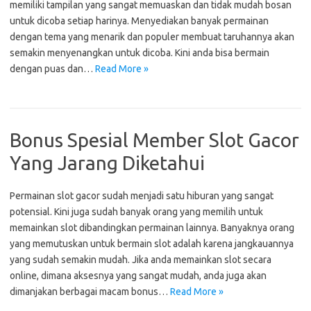
memiliki tampilan yang sangat memuaskan dan tidak mudah bosan
untuk dicoba setiap harinya. Menyediakan banyak permainan
dengan tema yang menarik dan populer membuat taruhannya akan
semakin menyenangkan untuk dicoba. Kini anda bisa bermain
dengan puas dan…
Read More »
Bonus Spesial Member Slot Gacor
Yang Jarang Diketahui
Permainan slot gacor sudah menjadi satu hiburan yang sangat
potensial. Kini juga sudah banyak orang yang memilih untuk
memainkan slot dibandingkan permainan lainnya. Banyaknya orang
yang memutuskan untuk bermain slot adalah karena jangkauannya
yang sudah semakin mudah. Jika anda memainkan slot secara
online, dimana aksesnya yang sangat mudah, anda juga akan
dimanjakan berbagai macam bonus…
Read More »