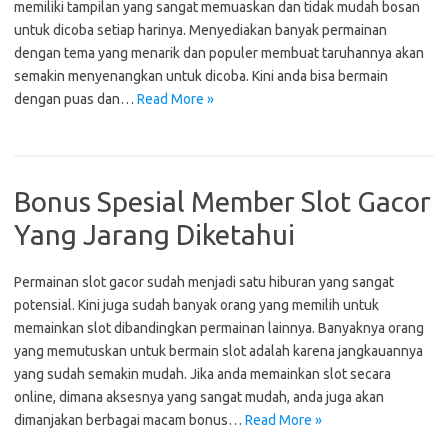
memiliki tampilan yang sangat memuaskan dan tidak mudah bosan
untuk dicoba setiap harinya. Menyediakan banyak permainan
dengan tema yang menarik dan populer membuat taruhannya akan
semakin menyenangkan untuk dicoba. Kini anda bisa bermain
dengan puas dan…
Read More »
Bonus Spesial Member Slot Gacor
Yang Jarang Diketahui
Permainan slot gacor sudah menjadi satu hiburan yang sangat
potensial. Kini juga sudah banyak orang yang memilih untuk
memainkan slot dibandingkan permainan lainnya. Banyaknya orang
yang memutuskan untuk bermain slot adalah karena jangkauannya
yang sudah semakin mudah. Jika anda memainkan slot secara
online, dimana aksesnya yang sangat mudah, anda juga akan
dimanjakan berbagai macam bonus…
Read More »