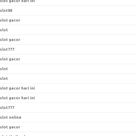
slot gacor hari ini
slot88
slot gacor
slot
slot gacor
slot777
slot gacor
slot
slot
slot gacor hari ini
slot gacor hari ini
slot777
slot online
slot gacor