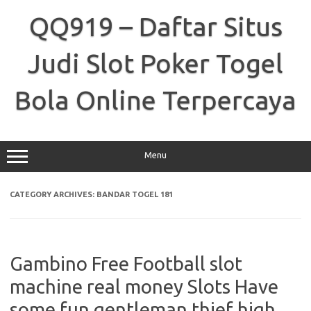
Skip
to
QQ919 – Daftar Situs
content
Judi Slot Poker Togel
Bola Online Terpercaya
Menu
CATEGORY ARCHIVES:
BANDAR TOGEL 181
Gambino Free Football slot
machine real money Slots Have
some fun gentleman thief high