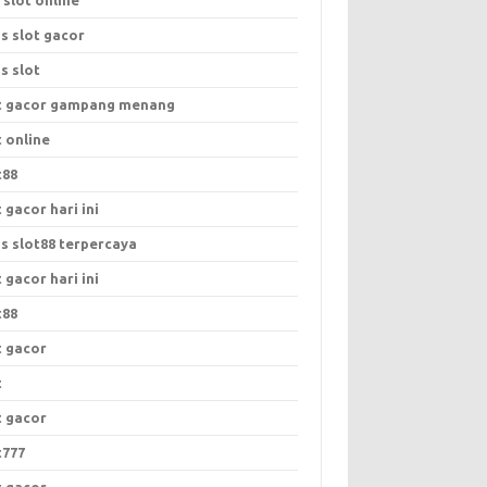
i slot online
us slot gacor
us slot
t gacor gampang menang
t online
t88
t gacor hari ini
us slot88 terpercaya
t gacor hari ini
t88
t gacor
t
t gacor
t777