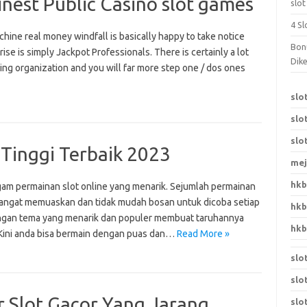
Finest Public Casino slot games
slo
4 Sl
chine real money windfall is basically happy to take notice
Bon
se is simply Jackpot Professionals. There is certainly a lot
Dik
ing organization and you will far more step one / dos ones
slo
slo
slo
 Tinggi Terbaik 2023
mej
hk
am permainan slot online yang menarik. Sejumlah permainan
g sangat memuaskan dan tidak mudah bosan untuk dicoba setiap
hk
ngan tema yang menarik dan populer membuat taruhannya
hk
Kini anda bisa bermain dengan puas dan…
Read More »
slo
slo
 Slot Gacor Yang Jarang
slo