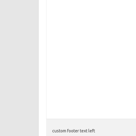
custom footer text left