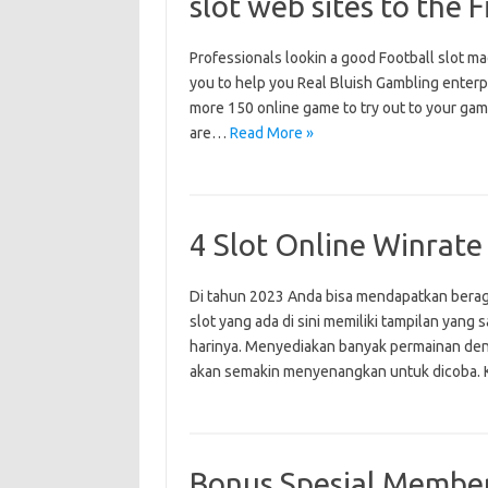
slot web sites to the 
Professionals lookin a good Football slot ma
you to help you Real Bluish Gambling enterpri
more 150 online game to try out to your gam
are…
Read More »
4 Slot Online Winrate
Di tahun 2023 Anda bisa mendapatkan berag
slot yang ada di sini memiliki tampilan yan
harinya. Menyediakan banyak permainan de
akan semakin menyenangkan untuk dicoba. 
Bonus Spesial Member