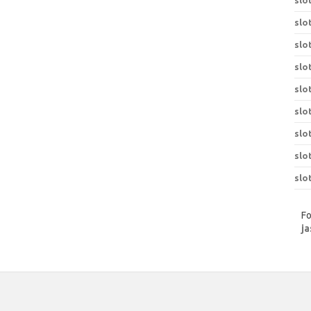
slo
slo
slo
slo
slo
slo
slo
slo
slo
Fo
ja