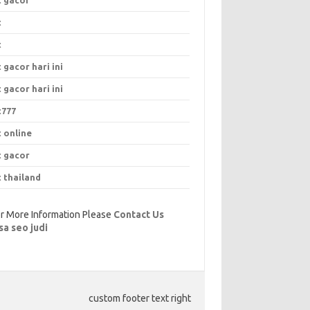
t gacor
t
t
t gacor hari ini
t gacor hari ini
t777
t online
t gacor
t thailand
r More Information Please
Contact Us
sa seo judi
custom footer text right