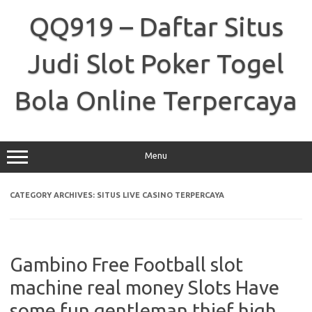
Skip
to
QQ919 – Daftar Situs
content
Judi Slot Poker Togel
Bola Online Terpercaya
Menu
CATEGORY ARCHIVES:
SITUS LIVE CASINO TERPERCAYA
Gambino Free Football slot
machine real money Slots Have
some fun gentleman thief high