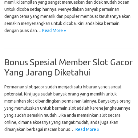
memiliki tampilan yang sangat memuaskan dan tidak mudah bosan
untuk dicoba setiap harinya. Menyediakan banyak permainan
dengan tema yang menarik dan populer membuat taruhannya akan
semakin menyenangkan untuk dicoba. Kini anda bisa bermain
dengan puas dan…
Read More »
Bonus Spesial Member Slot Gacor
Yang Jarang Diketahui
Permainan slot gacor sudah menjadi satu hiburan yang sangat
potensial. Kini juga sudah banyak orang yang memilih untuk
memainkan slot dibandingkan permainan lainnya. Banyaknya orang
yang memutuskan untuk bermain slot adalah karena jangkauannya
yang sudah semakin mudah. Jika anda memainkan slot secara
online, dimana aksesnya yang sangat mudah, anda juga akan
dimanjakan berbagai macam bonus…
Read More »