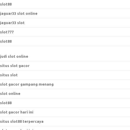
slot88
jaguar33 slot online
jaguar33 slot
slot777
slot88
judi slot online
situs slot gacor
situs slot
slot gacor gampang menang
slot online
slot88
slot gacor hari ini
situs slot88 terpercaya