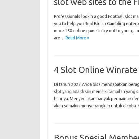
slot web sites to the 
Professionals lookin a good Football slot ma
you to help you Real Bluish Gambling enterpri
more 150 online game to try out to your gam
are…
Read More »
4 Slot Online Winrate
Di tahun 2023 Anda bisa mendapatkan berag
slot yang ada di sini memiliki tampilan yan
harinya. Menyediakan banyak permainan de
akan semakin menyenangkan untuk dicoba. 
Bonus Spesial Member