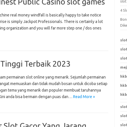
Finest Public Casino slot games
slo
4 Sl
chine real money windfall is basically happy to take notice
Bon
se is simply Jackpot Professionals. There is certainly a lot
Dik
ing organization and you will far more step one / dos ones
slo
slo
slo
 Tinggi Terbaik 2023
mej
hk
am permainan slot online yang menarik. Sejumlah permainan
g sangat memuaskan dan tidak mudah bosan untuk dicoba setiap
hk
ngan tema yang menarik dan populer membuat taruhannya
hk
Kini anda bisa bermain dengan puas dan…
Read More »
slo
slo
 Slot Gacor Yang Jarang
slo