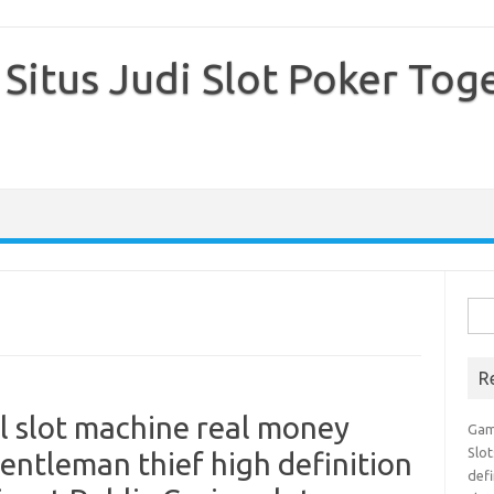
Situs Judi Slot Poker Tog
Sea
for:
R
l slot machine real money
Gam
Slo
entleman thief high definition
defi