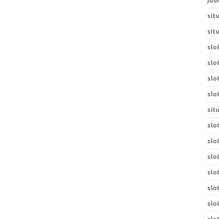
jud
sit
sit
slo
slo
slo
slo
sit
slo
slo
slo
slo
slo
slo