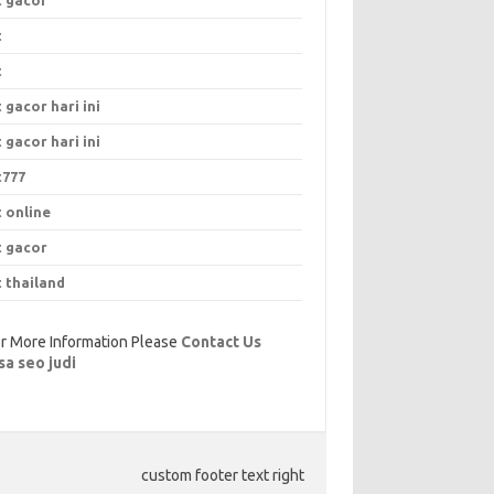
t gacor
t
t
t gacor hari ini
t gacor hari ini
t777
t online
t gacor
t thailand
r More Information Please
Contact Us
sa seo judi
custom footer text right