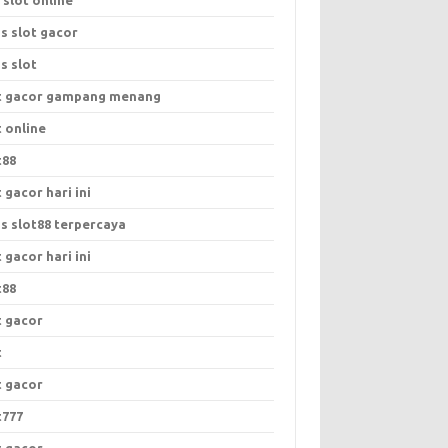
i slot online
us slot gacor
us slot
t gacor gampang menang
t online
t88
t gacor hari ini
us slot88 terpercaya
t gacor hari ini
t88
t gacor
t
t gacor
t777