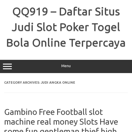
Skip
to
QQ919 – Daftar Situs
content
Judi Slot Poker Togel
Bola Online Terpercaya
Menu
CATEGORY ARCHIVES:
JUDI ANGKA ONLINE
Gambino Free Football slot
machine real money Slots Have
some fun gentleman thief high