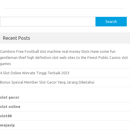
S
e
a
Recent Posts
r
c
Gambino Free Football slot machine real money Slots Have some fun
h
gentleman thief high definition slot web sites to the Finest Public Casino slot
f
games
o
4 Slot Online Winrate Tinggi Terbaik 2023
r
Bonus Spesial Member Slot Gacor Yang Jarang Diketahui
:
slot gacor
slot online
slot88
mejavip