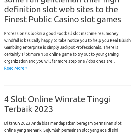
definition slot web sites to the
Finest Public Casino slot games
Professionals lookin a good Football slot machine real money
windfall is basically happy to take notice you to help you Real Bluish
Gambling enterprise is simply Jackpot Professionals. There is
certainly a lot more 150 online game to try out to your gaming
organization and you will far more step one / dos ones are…
Read More »
4 Slot Online Winrate Tinggi
Terbaik 2023
Di tahun 2023 Anda bisa mendapatkan beragam permainan slot
online yang menarik. Sejumlah permainan slot yang ada di sini