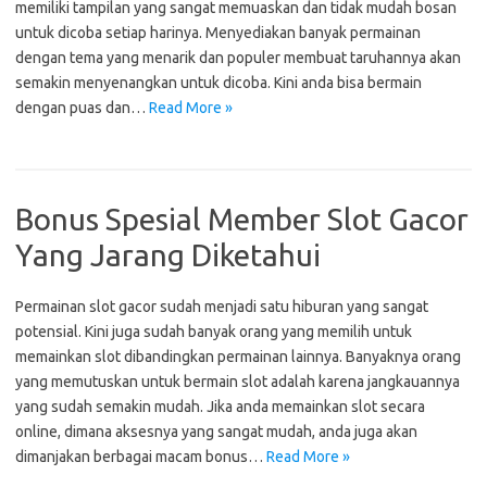
memiliki tampilan yang sangat memuaskan dan tidak mudah bosan
untuk dicoba setiap harinya. Menyediakan banyak permainan
dengan tema yang menarik dan populer membuat taruhannya akan
semakin menyenangkan untuk dicoba. Kini anda bisa bermain
dengan puas dan…
Read More »
Bonus Spesial Member Slot Gacor
Yang Jarang Diketahui
Permainan slot gacor sudah menjadi satu hiburan yang sangat
potensial. Kini juga sudah banyak orang yang memilih untuk
memainkan slot dibandingkan permainan lainnya. Banyaknya orang
yang memutuskan untuk bermain slot adalah karena jangkauannya
yang sudah semakin mudah. Jika anda memainkan slot secara
online, dimana aksesnya yang sangat mudah, anda juga akan
dimanjakan berbagai macam bonus…
Read More »