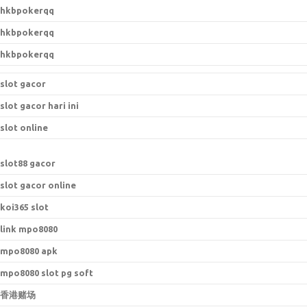
hkbpokerqq
hkbpokerqq
hkbpokerqq
slot gacor
slot gacor hari ini
slot online
s
lot88 gacor
slot gacor online
koi365 slot
link mpo8080
mpo8080 apk
mpo8080 slot pg soft
香港赌场