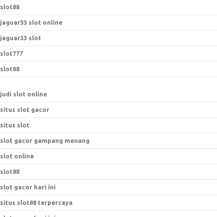
slot88
jaguar33 slot online
jaguar33 slot
slot777
slot88
judi slot online
situs slot gacor
situs slot
slot gacor gampang menang
slot online
slot88
slot gacor hari ini
situs slot88 terpercaya