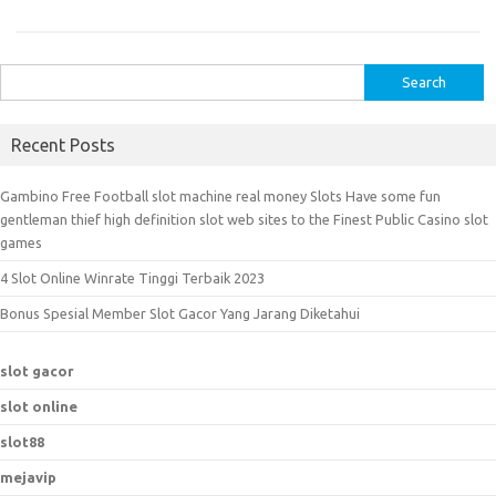
S
e
a
Recent Posts
r
c
Gambino Free Football slot machine real money Slots Have some fun
h
gentleman thief high definition slot web sites to the Finest Public Casino slot
f
games
o
4 Slot Online Winrate Tinggi Terbaik 2023
r
Bonus Spesial Member Slot Gacor Yang Jarang Diketahui
:
slot gacor
slot online
slot88
mejavip