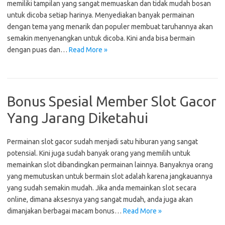
memiliki tampilan yang sangat memuaskan dan tidak mudah bosan
untuk dicoba setiap harinya. Menyediakan banyak permainan
dengan tema yang menarik dan populer membuat taruhannya akan
semakin menyenangkan untuk dicoba. Kini anda bisa bermain
dengan puas dan…
Read More »
Bonus Spesial Member Slot Gacor
Yang Jarang Diketahui
Permainan slot gacor sudah menjadi satu hiburan yang sangat
potensial. Kini juga sudah banyak orang yang memilih untuk
memainkan slot dibandingkan permainan lainnya. Banyaknya orang
yang memutuskan untuk bermain slot adalah karena jangkauannya
yang sudah semakin mudah. Jika anda memainkan slot secara
online, dimana aksesnya yang sangat mudah, anda juga akan
dimanjakan berbagai macam bonus…
Read More »