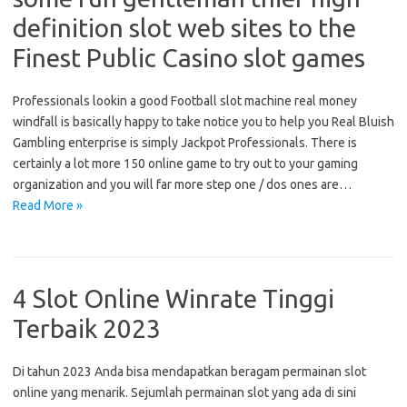
definition slot web sites to the
Finest Public Casino slot games
Professionals lookin a good Football slot machine real money
windfall is basically happy to take notice you to help you Real Bluish
Gambling enterprise is simply Jackpot Professionals. There is
certainly a lot more 150 online game to try out to your gaming
organization and you will far more step one / dos ones are…
Read More »
4 Slot Online Winrate Tinggi
Terbaik 2023
Di tahun 2023 Anda bisa mendapatkan beragam permainan slot
online yang menarik. Sejumlah permainan slot yang ada di sini