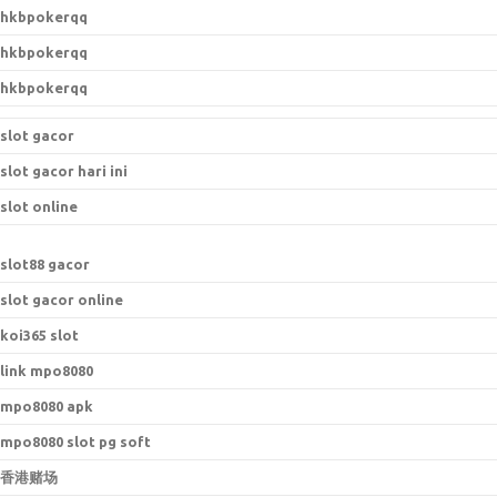
hkbpokerqq
hkbpokerqq
hkbpokerqq
slot gacor
slot gacor hari ini
slot online
s
lot88 gacor
slot gacor online
koi365 slot
link mpo8080
mpo8080 apk
mpo8080 slot pg soft
香港赌场