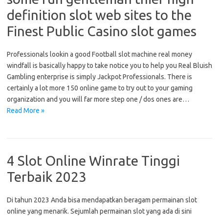
definition slot web sites to the
Finest Public Casino slot games
Professionals lookin a good Football slot machine real money
windfall is basically happy to take notice you to help you Real Bluish
Gambling enterprise is simply Jackpot Professionals. There is
certainly a lot more 150 online game to try out to your gaming
organization and you will far more step one / dos ones are…
Read More »
4 Slot Online Winrate Tinggi
Terbaik 2023
Di tahun 2023 Anda bisa mendapatkan beragam permainan slot
online yang menarik. Sejumlah permainan slot yang ada di sini