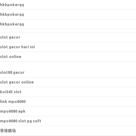
hkbpokerqq
hkbpokerqq
hkbpokerqq
slot gacor
slot gacor hari ini
slot online
s
lot88 gacor
slot gacor online
koi365 slot
link mpo8080
mpo8080 apk
mpo8080 slot pg soft
香港赌场