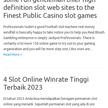
definition slot web sites to the
Finest Public Casino slot games
Professionals lookin a good Football slot machine real money
windfall is basically happy to take notice you to help you Real Bluish
Gambling enterprise is simply Jackpot Professionals. There is
certainly a lot more 150 online game to try out to your gaming
organization and you will far more step one / dos ones are…
Read More »
4 Slot Online Winrate Tinggi
Terbaik 2023
Di tahun 2023 Anda bisa mendapatkan beragam permainan slot
online yang menarik. Sejumlah permainan slot yang ada di sini