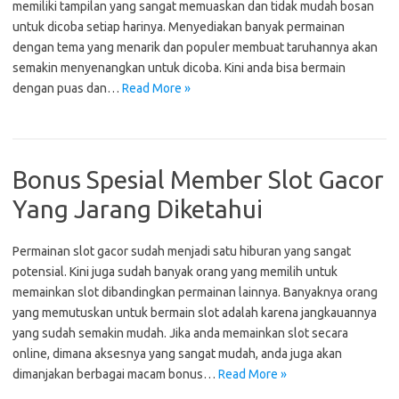
memiliki tampilan yang sangat memuaskan dan tidak mudah bosan
untuk dicoba setiap harinya. Menyediakan banyak permainan
dengan tema yang menarik dan populer membuat taruhannya akan
semakin menyenangkan untuk dicoba. Kini anda bisa bermain
dengan puas dan…
Read More »
Bonus Spesial Member Slot Gacor
Yang Jarang Diketahui
Permainan slot gacor sudah menjadi satu hiburan yang sangat
potensial. Kini juga sudah banyak orang yang memilih untuk
memainkan slot dibandingkan permainan lainnya. Banyaknya orang
yang memutuskan untuk bermain slot adalah karena jangkauannya
yang sudah semakin mudah. Jika anda memainkan slot secara
online, dimana aksesnya yang sangat mudah, anda juga akan
dimanjakan berbagai macam bonus…
Read More »