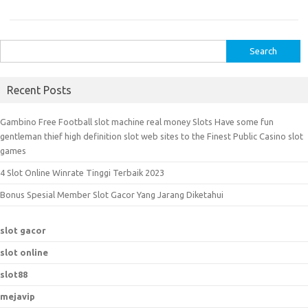
S
e
a
Recent Posts
r
c
Gambino Free Football slot machine real money Slots Have some fun
h
gentleman thief high definition slot web sites to the Finest Public Casino slot
f
games
o
4 Slot Online Winrate Tinggi Terbaik 2023
r
Bonus Spesial Member Slot Gacor Yang Jarang Diketahui
:
slot gacor
slot online
slot88
mejavip