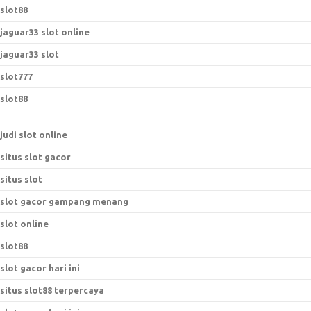
slot88
jaguar33 slot online
jaguar33 slot
slot777
slot88
judi slot online
situs slot gacor
situs slot
slot gacor gampang menang
slot online
slot88
slot gacor hari ini
situs slot88 terpercaya