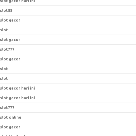
slot gacor hari ini
slot88
slot gacor
slot
slot gacor
slot777
slot gacor
slot
slot
slot gacor hari ini
slot gacor hari ini
slot777
slot online
slot gacor