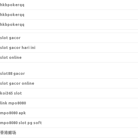
hkbpokerqq
hkbpokerqq
hkbpokerqq
slot gacor
slot gacor hari ini
slot online
s
lot88 gacor
slot gacor online
koi365 slot
link mpo8080
mpo8080 apk
mpo8080 slot pg soft
香港赌场