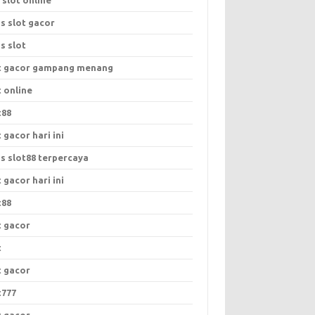
i slot online
us slot gacor
us slot
t gacor gampang menang
t online
t88
t gacor hari ini
us slot88 terpercaya
t gacor hari ini
t88
t gacor
t
t gacor
t777