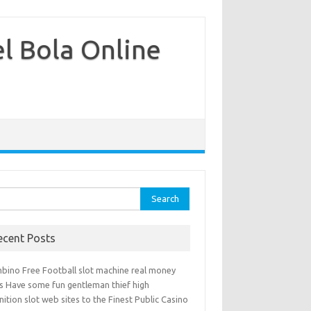
el Bola Online
rch
ecent Posts
bino Free Football slot machine real money
ts Have some fun gentleman thief high
nition slot web sites to the Finest Public Casino