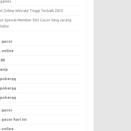
t games
ot Online Winrate Tinggi Terbaik 2023
us Spesial Member Slot Gacor Yang Jarang
etahui
t gacor
t online
t88
avip
bpokerqq
bpokerqq
bpokerqq
t gacor
t gacor hari ini
t online