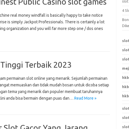
Finest Public Casino slot games
slo
4 Sl
chine real money windfall is basically happy to take notice
Bon
se is simply Jackpot Professionals. There is certainly a lot
Dik
ing organization and you will far more step one / dos ones
slo
slo
slo
 Tinggi Terbaik 2023
mej
hk
am permainan slot online yang menarik. Sejumlah permainan
g sangat memuaskan dan tidak mudah bosan untuk dicoba setiap
hk
ngan tema yang menarik dan populer membuat taruhannya
hk
Kini anda bisa bermain dengan puas dan…
Read More »
slo
slo
 Slot Gacor Yang Jarang
slo