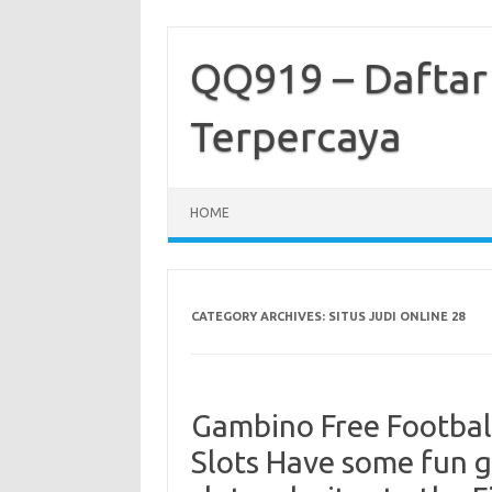
Skip
to
content
QQ919 – Daftar 
Terpercaya
HOME
CATEGORY ARCHIVES:
SITUS JUDI ONLINE 28
Gambino Free Footbal
Slots Have some fun g