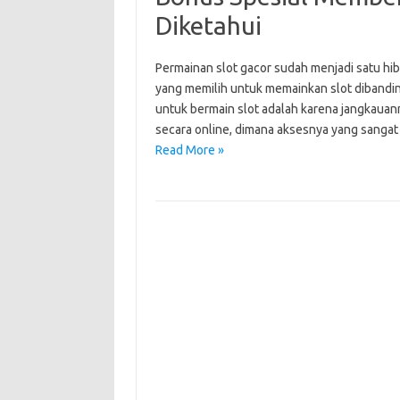
Diketahui
Permainan slot gacor sudah menjadi satu hib
yang memilih untuk memainkan slot diband
untuk bermain slot adalah karena jangkaua
secara online, dimana aksesnya yang sanga
Read More »