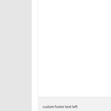
custom footer text left