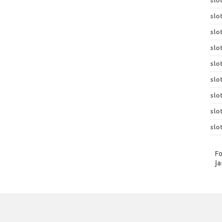
slo
slo
slo
slo
slo
slo
slo
slo
slo
Fo
ja