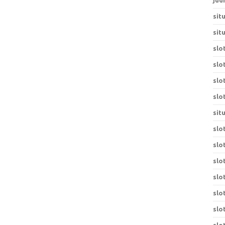
jud
sit
sit
slo
slo
slo
slo
sit
slo
slo
slo
slo
slo
slo