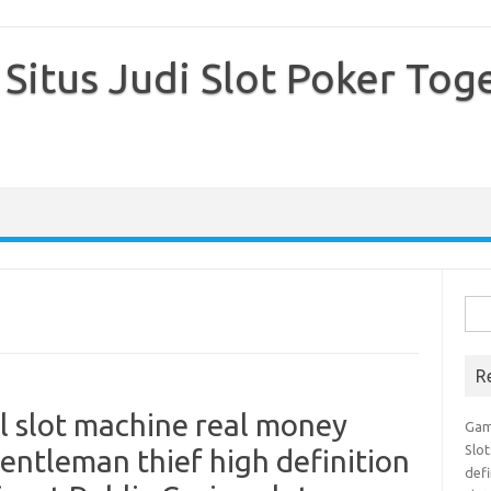
Situs Judi Slot Poker Tog
Sea
for:
R
l slot machine real money
Gam
Slo
entleman thief high definition
defi