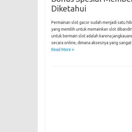
Diketahui
Permainan slot gacor sudah menjadi satu hib
yang memilih untuk memainkan slot diband
untuk bermain slot adalah karena jangkaua
secara online, dimana aksesnya yang sanga
Read More »