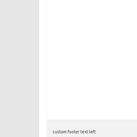
custom footer text left