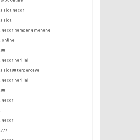
i slot online
us slot gacor
us slot
t gacor gampang menang
t online
t88
t gacor hari ini
us slot88 terpercaya
t gacor hari ini
t88
t gacor
t
t gacor
t777