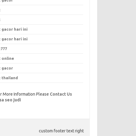
t gacor
t
t
t gacor hari ini
t gacor hari ini
t777
t online
t gacor
t thailand
r More Information Please
Contact Us
sa seo judi
custom footer text right