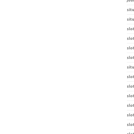
jud
sit
sit
slo
slo
slo
slo
sit
slo
slo
slo
slo
slo
slo