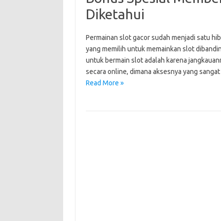
Diketahui
Permainan slot gacor sudah menjadi satu hib
yang memilih untuk memainkan slot diband
untuk bermain slot adalah karena jangkaua
secara online, dimana aksesnya yang sanga
Read More »