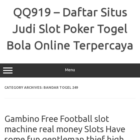
Skip
to
QQ919 – Daftar Situs
content
Judi Slot Poker Togel
Bola Online Terpercaya
Menu
CATEGORY ARCHIVES:
BANDAR TOGEL 249
Gambino Free Football slot
machine real money Slots Have
some fun gentleman thief high