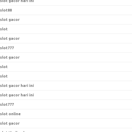
slot gacor hari ini
slot88
slot gacor
slot
slot gacor
slot777
slot gacor
slot
slot
slot gacor hari ini
slot gacor hari ini
slot777
slot online
slot gacor