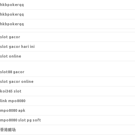
hkbpokerqq
hkbpokerqq
hkbpokerqq
slot gacor
slot gacor hari ini
slot online
s
lot88 gacor
slot gacor online
koi365 slot
link mpo8080
mpo8080 apk
mpo8080 slot pg soft
香港赌场