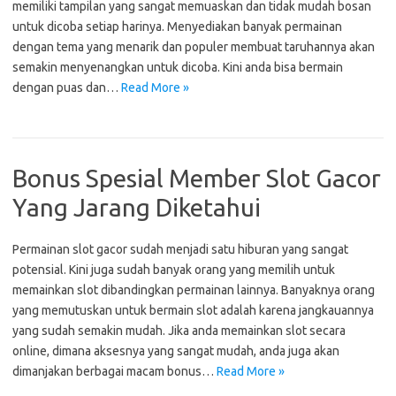
memiliki tampilan yang sangat memuaskan dan tidak mudah bosan
untuk dicoba setiap harinya. Menyediakan banyak permainan
dengan tema yang menarik dan populer membuat taruhannya akan
semakin menyenangkan untuk dicoba. Kini anda bisa bermain
dengan puas dan…
Read More »
Bonus Spesial Member Slot Gacor
Yang Jarang Diketahui
Permainan slot gacor sudah menjadi satu hiburan yang sangat
potensial. Kini juga sudah banyak orang yang memilih untuk
memainkan slot dibandingkan permainan lainnya. Banyaknya orang
yang memutuskan untuk bermain slot adalah karena jangkauannya
yang sudah semakin mudah. Jika anda memainkan slot secara
online, dimana aksesnya yang sangat mudah, anda juga akan
dimanjakan berbagai macam bonus…
Read More »