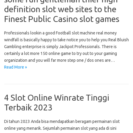
definition slot web sites to the
Finest Public Casino slot games
Professionals lookin a good Football slot machine real money
windfall is basically happy to take notice you to help you Real Bluish
Gambling enterprise is simply Jackpot Professionals. There is
certainly a lot more 150 online game to try out to your gaming
organization and you will far more step one / dos ones are…
Read More »
4 Slot Online Winrate Tinggi
Terbaik 2023
Di tahun 2023 Anda bisa mendapatkan beragam permainan slot
online yang menarik. Sejumlah permainan slot yang ada di sini