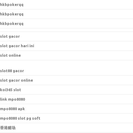
hkbpokerqq
hkbpokerqq
hkbpokerqq
slot gacor
slot gacor hari ini
slot online
s
lot88 gacor
slot gacor online
koi365 slot
link mpo8080
mpo8080 apk
mpo8080 slot pg soft
香港赌场