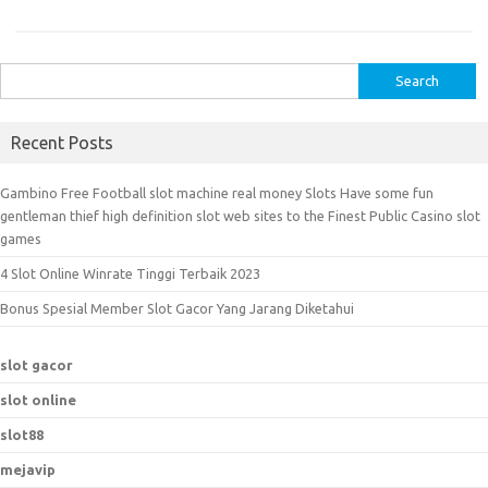
S
e
a
Recent Posts
r
c
Gambino Free Football slot machine real money Slots Have some fun
h
gentleman thief high definition slot web sites to the Finest Public Casino slot
f
games
o
4 Slot Online Winrate Tinggi Terbaik 2023
r
Bonus Spesial Member Slot Gacor Yang Jarang Diketahui
:
slot gacor
slot online
slot88
mejavip