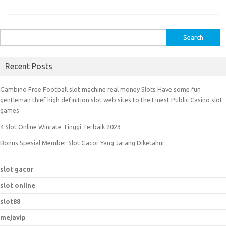
S
e
a
Recent Posts
r
c
Gambino Free Football slot machine real money Slots Have some fun
h
gentleman thief high definition slot web sites to the Finest Public Casino slot
f
games
o
4 Slot Online Winrate Tinggi Terbaik 2023
r
Bonus Spesial Member Slot Gacor Yang Jarang Diketahui
:
slot gacor
slot online
slot88
mejavip