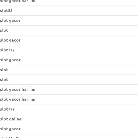
slot gacor hari ini
slot88
slot gacor
slot
slot gacor
slot777
slot gacor
slot
slot
slot gacor hari ini
slot gacor hari ini
slot777
slot online
slot gacor