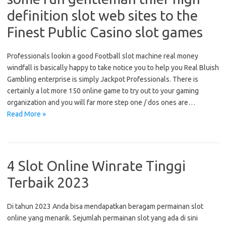
definition slot web sites to the
Finest Public Casino slot games
Professionals lookin a good Football slot machine real money
windfall is basically happy to take notice you to help you Real Bluish
Gambling enterprise is simply Jackpot Professionals. There is
certainly a lot more 150 online game to try out to your gaming
organization and you will far more step one / dos ones are…
Read More »
4 Slot Online Winrate Tinggi
Terbaik 2023
Di tahun 2023 Anda bisa mendapatkan beragam permainan slot
online yang menarik. Sejumlah permainan slot yang ada di sini