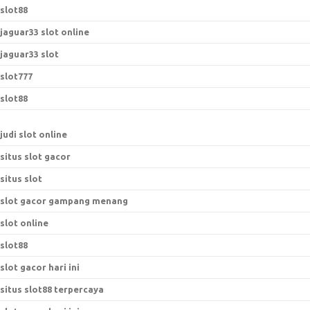
slot88
jaguar33 slot online
jaguar33 slot
slot777
slot88
judi slot online
situs slot gacor
situs slot
slot gacor gampang menang
slot online
slot88
slot gacor hari ini
situs slot88 terpercaya