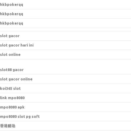
hkbpokerqq
hkbpokerqq
hkbpokerqq
slot gacor
slot gacor hari ini
slot online
s
lot88 gacor
slot gacor online
koi365 slot
link mpo8080
mpo8080 apk
mpo8080 slot pg soft
香港赌场