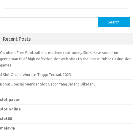
S
e
a
Recent Posts
r
c
Gambino Free Football slot machine real money Slots Have some fun
h
gentleman thief high definition slot web sites to the Finest Public Casino slot
f
games
o
4 Slot Online Winrate Tinggi Terbaik 2023
r
Bonus Spesial Member Slot Gacor Yang Jarang Diketahui
:
slot gacor
slot online
slot88
mejavip