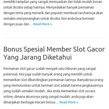
memiliki tampilan yang sangat memuaskan dan tidak mudah bosan
untuk dicoba setiap harinya. Menyediakan banyak permainan
dengan tema yang menarik dan populer membuat taruhannya akan
semakin menyenangkan untuk dicoba. Kini anda bisa bermain
dengan puas dan…
Read More »
Bonus Spesial Member Slot Gacor
Yang Jarang Diketahui
Permainan slot gacor sudah menjadi satu hiburan yang sangat
potensial. Kini juga sudah banyak orang yang memilih untuk
memainkan slot dibandingkan permainan lainnya. Banyaknya orang
yang memutuskan untuk bermain slot adalah karena jangkauannya
yang sudah semakin mudah. Jika anda memainkan slot secara
online, dimana aksesnya yang sangat mudah, anda juga akan
dimanjakan berbagai macam bonus…
Read More »