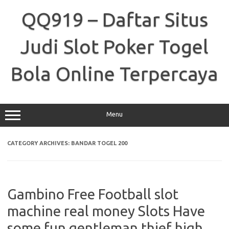
Skip
to
QQ919 – Daftar Situs
content
Judi Slot Poker Togel
Bola Online Terpercaya
Menu
CATEGORY ARCHIVES:
BANDAR TOGEL 200
Gambino Free Football slot
machine real money Slots Have
some fun gentleman thief high