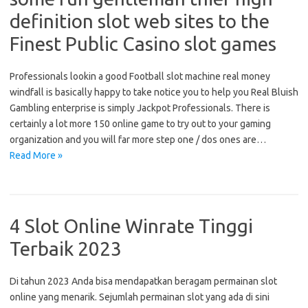
definition slot web sites to the
Finest Public Casino slot games
Professionals lookin a good Football slot machine real money
windfall is basically happy to take notice you to help you Real Bluish
Gambling enterprise is simply Jackpot Professionals. There is
certainly a lot more 150 online game to try out to your gaming
organization and you will far more step one / dos ones are…
Read More »
4 Slot Online Winrate Tinggi
Terbaik 2023
Di tahun 2023 Anda bisa mendapatkan beragam permainan slot
online yang menarik. Sejumlah permainan slot yang ada di sini