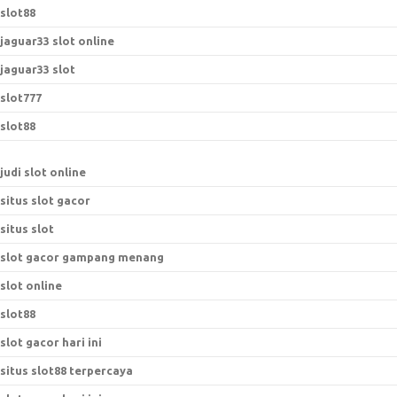
slot88
jaguar33 slot online
jaguar33 slot
slot777
slot88
judi slot online
situs slot gacor
situs slot
slot gacor gampang menang
slot online
slot88
slot gacor hari ini
situs slot88 terpercaya