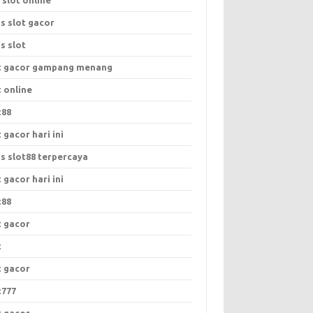
i slot online
us slot gacor
us slot
t gacor gampang menang
t online
t88
t gacor hari ini
us slot88 terpercaya
t gacor hari ini
t88
t gacor
t
t gacor
t777