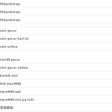
hkbpokerqq
hkbpokerqq
hkbpokerqq
slot gacor
slot gacor hari ini
slot online
s
lot88 gacor
slot gacor online
koi365 slot
link mpo8080
mpo8080 apk
mpo8080 slot pg soft
香港赌场