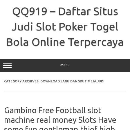
Skip
to
QQ919 – Daftar Situs
content
Judi Slot Poker Togel
Bola Online Terpercaya
Menu
CATEGORY ARCHIVES:
DOWNLOAD LAGU DANGDUT MEJA JUDI
Gambino Free Football slot
machine real money Slots Have
some fun gentleman thief high