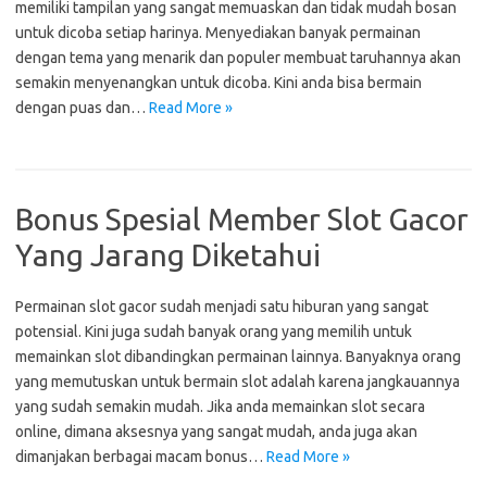
memiliki tampilan yang sangat memuaskan dan tidak mudah bosan
untuk dicoba setiap harinya. Menyediakan banyak permainan
dengan tema yang menarik dan populer membuat taruhannya akan
semakin menyenangkan untuk dicoba. Kini anda bisa bermain
dengan puas dan…
Read More »
Bonus Spesial Member Slot Gacor
Yang Jarang Diketahui
Permainan slot gacor sudah menjadi satu hiburan yang sangat
potensial. Kini juga sudah banyak orang yang memilih untuk
memainkan slot dibandingkan permainan lainnya. Banyaknya orang
yang memutuskan untuk bermain slot adalah karena jangkauannya
yang sudah semakin mudah. Jika anda memainkan slot secara
online, dimana aksesnya yang sangat mudah, anda juga akan
dimanjakan berbagai macam bonus…
Read More »