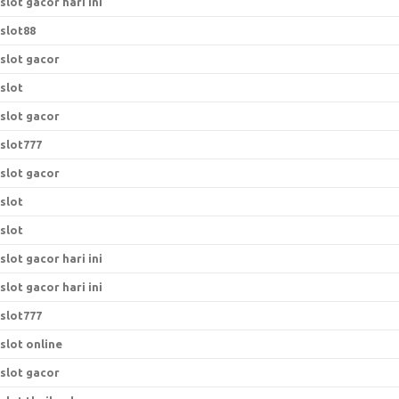
slot gacor hari ini
slot88
slot gacor
slot
slot gacor
slot777
slot gacor
slot
slot
slot gacor hari ini
slot gacor hari ini
slot777
slot online
slot gacor