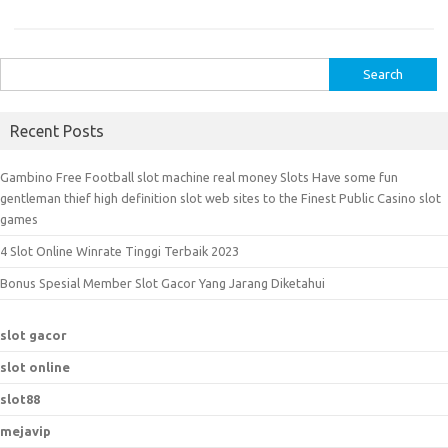
S
e
a
Recent Posts
r
c
Gambino Free Football slot machine real money Slots Have some fun
h
gentleman thief high definition slot web sites to the Finest Public Casino slot
f
games
o
4 Slot Online Winrate Tinggi Terbaik 2023
r
Bonus Spesial Member Slot Gacor Yang Jarang Diketahui
:
slot gacor
slot online
slot88
mejavip