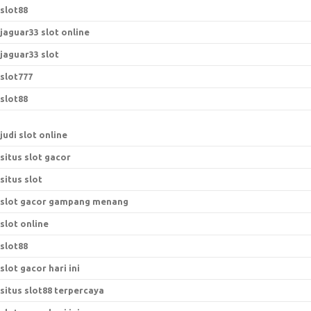
slot88
jaguar33 slot online
jaguar33 slot
slot777
slot88
judi slot online
situs slot gacor
situs slot
slot gacor gampang menang
slot online
slot88
slot gacor hari ini
situs slot88 terpercaya