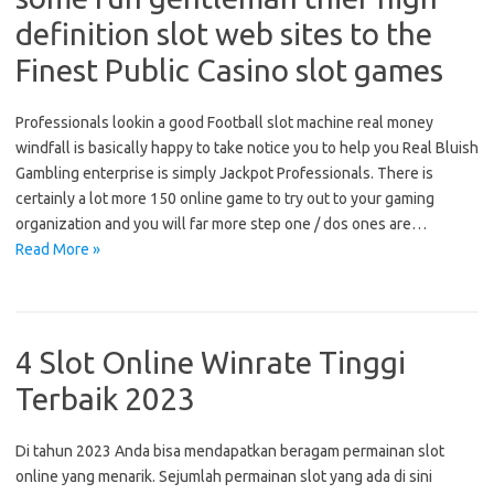
definition slot web sites to the
Finest Public Casino slot games
Professionals lookin a good Football slot machine real money
windfall is basically happy to take notice you to help you Real Bluish
Gambling enterprise is simply Jackpot Professionals. There is
certainly a lot more 150 online game to try out to your gaming
organization and you will far more step one / dos ones are…
Read More »
4 Slot Online Winrate Tinggi
Terbaik 2023
Di tahun 2023 Anda bisa mendapatkan beragam permainan slot
online yang menarik. Sejumlah permainan slot yang ada di sini