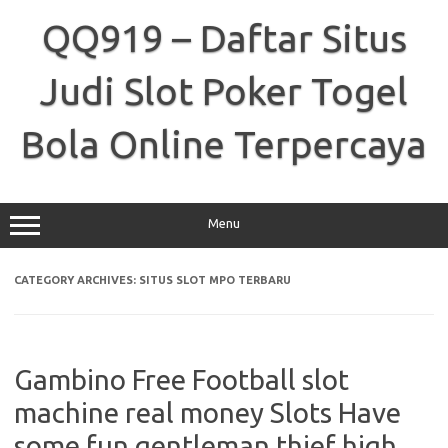
Skip
to
QQ919 – Daftar Situs
content
Judi Slot Poker Togel
Bola Online Terpercaya
Menu
CATEGORY ARCHIVES:
SITUS SLOT MPO TERBARU
Gambino Free Football slot
machine real money Slots Have
some fun gentleman thief high