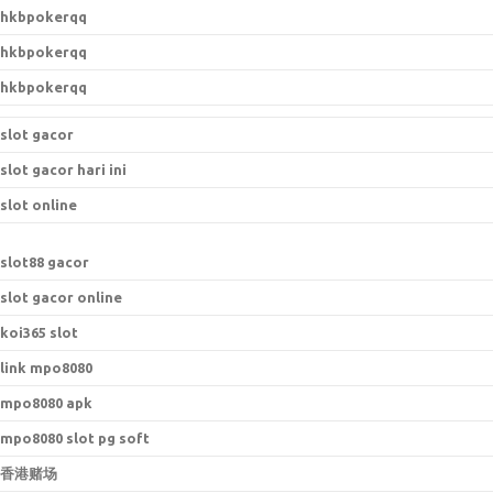
hkbpokerqq
hkbpokerqq
hkbpokerqq
slot gacor
slot gacor hari ini
slot online
s
lot88 gacor
slot gacor online
koi365 slot
link mpo8080
mpo8080 apk
mpo8080 slot pg soft
香港赌场