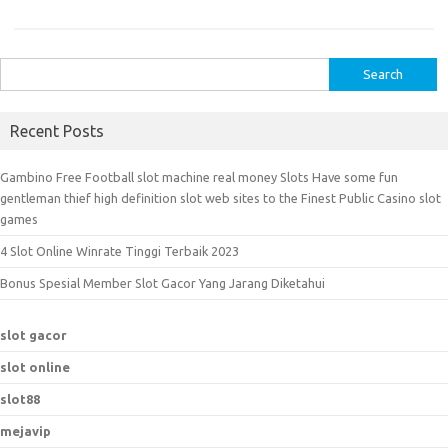
S
e
a
Recent Posts
r
c
Gambino Free Football slot machine real money Slots Have some fun
h
gentleman thief high definition slot web sites to the Finest Public Casino slot
f
games
o
4 Slot Online Winrate Tinggi Terbaik 2023
r
Bonus Spesial Member Slot Gacor Yang Jarang Diketahui
:
slot gacor
slot online
slot88
mejavip