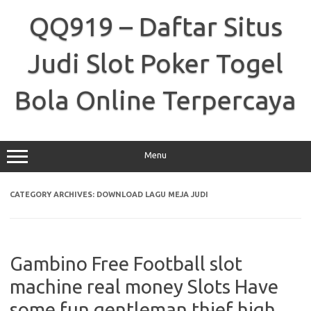
Skip
to
QQ919 – Daftar Situs
content
Judi Slot Poker Togel
Bola Online Terpercaya
Menu
CATEGORY ARCHIVES:
DOWNLOAD LAGU MEJA JUDI
Gambino Free Football slot
machine real money Slots Have
some fun gentleman thief high