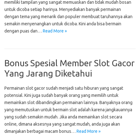
memiliki tampilan yang sangat memuaskan dan tidak mudah bosan
untuk dicoba setiap harinya. Menyediakan banyak permainan
dengan tema yang menarik dan populer membuat taruhannya akan
semakin menyenangkan untuk dicoba. Kini anda bisa bermain
dengan puas dan…
Read More »
Bonus Spesial Member Slot Gacor
Yang Jarang Diketahui
Permainan slot gacor sudah menjadi satu hiburan yang sangat
potensial. Kini juga sudah banyak orang yang memilih untuk
memainkan slot dibandingkan permainan lainnya. Banyaknya orang
yang memutuskan untuk bermain slot adalah karena jangkauannya
yang sudah semakin mudah. Jika anda memainkan slot secara
online, dimana aksesnya yang sangat mudah, anda juga akan
dimanjakan berbagai macam bonus…
Read More »