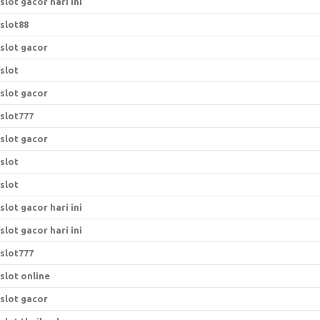
slot gacor hari ini
slot88
slot gacor
slot
slot gacor
slot777
slot gacor
slot
slot
slot gacor hari ini
slot gacor hari ini
slot777
slot online
slot gacor