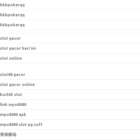
hkbpokerqq
hkbpokerqq
hkbpokerqq
slot gacor
slot gacor hari ini
slot online
s
lot88 gacor
slot gacor online
koi365 slot
link mpo8080
mpo8080 apk
mpo8080 slot pg soft
香港赌场