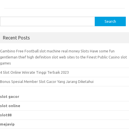
S
e
a
Recent Posts
r
c
Gambino Free Football slot machine real money Slots Have some fun
h
gentleman thief high definition slot web sites to the Finest Public Casino slot
f
games
o
4 Slot Online Winrate Tinggi Terbaik 2023
r
Bonus Spesial Member Slot Gacor Yang Jarang Diketahui
:
slot gacor
slot online
slot88
mejavip