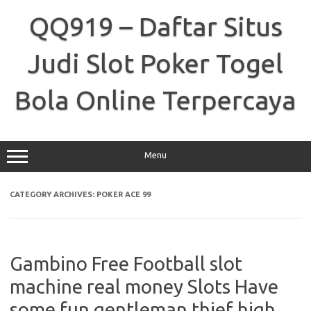
Skip
to
QQ919 – Daftar Situs
content
Judi Slot Poker Togel
Bola Online Terpercaya
Menu
CATEGORY ARCHIVES:
POKER ACE 99
Gambino Free Football slot
machine real money Slots Have
some fun gentleman thief high