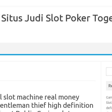
Situs Judi Slot Poker Tog
Sea
for:
R
l slot machine real money
Gam
Slo
entleman thief high definition
defi