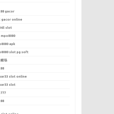
t88 gacor
t gacor online
365 slot
k mpo8080
8080 apk
8080 slot pg soft
港赌场
t88
uar33 slot online
uar33 slot
t777
t88