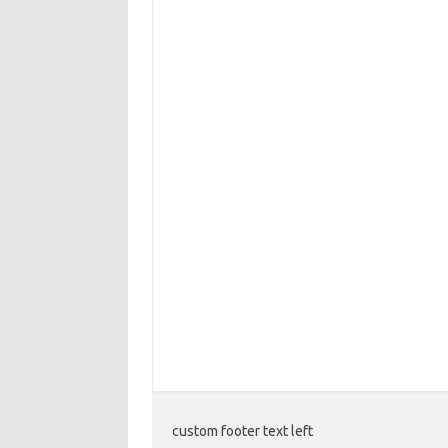
custom footer text left