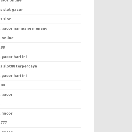
i slot online
us slot gacor
us slot
t gacor gampang menang
t online
t88
t gacor hari ini
us slot88 terpercaya
t gacor hari ini
t88
t gacor
t
t gacor
t777