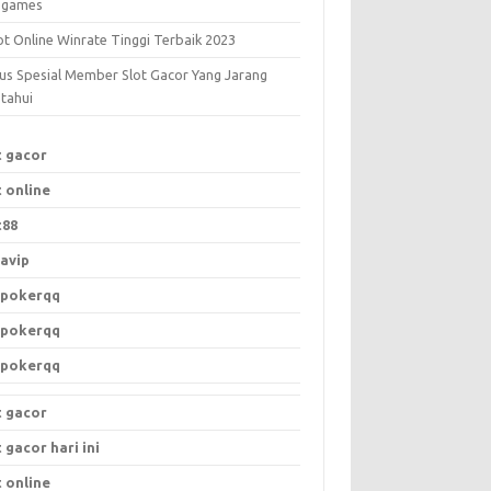
t games
ot Online Winrate Tinggi Terbaik 2023
us Spesial Member Slot Gacor Yang Jarang
etahui
t gacor
t online
t88
avip
bpokerqq
bpokerqq
bpokerqq
t gacor
t gacor hari ini
t online