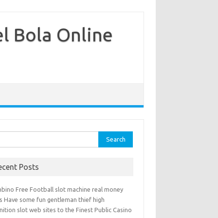
el Bola Online
rch
ecent Posts
bino Free Football slot machine real money
ts Have some fun gentleman thief high
nition slot web sites to the Finest Public Casino